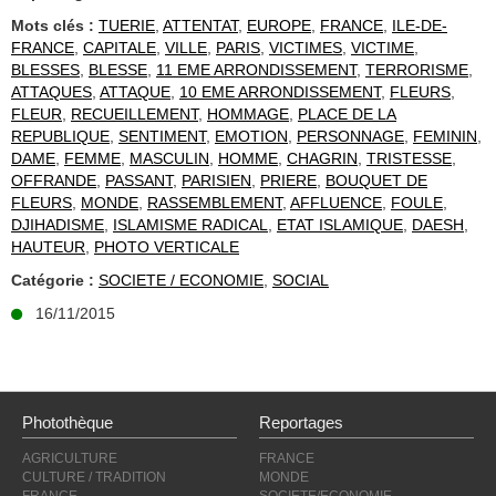
Mots clés :
TUERIE
,
ATTENTAT
,
EUROPE
,
FRANCE
,
ILE-DE-
FRANCE
,
CAPITALE
,
VILLE
,
PARIS
,
VICTIMES
,
VICTIME
,
BLESSES
,
BLESSE
,
11 EME ARRONDISSEMENT
,
TERRORISME
,
ATTAQUES
,
ATTAQUE
,
10 EME ARRONDISSEMENT
,
FLEURS
,
FLEUR
,
RECUEILLEMENT
,
HOMMAGE
,
PLACE DE LA
REPUBLIQUE
,
SENTIMENT
,
EMOTION
,
PERSONNAGE
,
FEMININ
,
DAME
,
FEMME
,
MASCULIN
,
HOMME
,
CHAGRIN
,
TRISTESSE
,
OFFRANDE
,
PASSANT
,
PARISIEN
,
PRIERE
,
BOUQUET DE
FLEURS
,
MONDE
,
RASSEMBLEMENT
,
AFFLUENCE
,
FOULE
,
DJIHADISME
,
ISLAMISME RADICAL
,
ETAT ISLAMIQUE
,
DAESH
,
HAUTEUR
,
PHOTO VERTICALE
Catégorie :
SOCIETE / ECONOMIE
,
SOCIAL
16/11/2015
Photothèque
Reportages
AGRICULTURE
FRANCE
CULTURE / TRADITION
MONDE