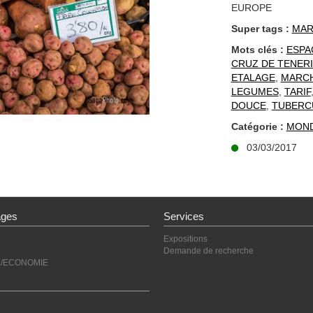
EUROPE
Super tags :
MAR
Mots clés :
ESPA
CRUZ DE TENER
ETALAGE
,
MARC
LEGUMES
,
TARIF
DOUCE
,
TUBERC
Catégorie :
MON
03/03/2017
ages
Services
Expositions
Demande de recherche
E/ECONOMIE