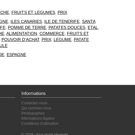
CHE
,
FRUITS ET LEGUMES
,
PRIX
GNE
,
ILES CANARIES
,
ILE DE TENERIFE
,
SANTA
IFE
,
POMME DE TERRE
,
PATATES DOUCES
,
ETAL
,
HE
,
ALIMENTATION
,
COMMERCE
,
FRUITS ET
,
POUVOIR D'ACHAT
,
PRIX
,
LEGUME
,
PATATE
ULE
DE
,
ESPAGNE
Informations
Contactez-nous
Qui sommes-nous
Photographes
Informations légales
Conditions d'utilisation
© 2026 - tous droits réservés