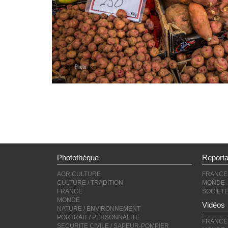
Photothèque
Report
AGRICULTURE
FRANCE
CULTURE / TRADITION
MONDE
FRANCE
SOCIET
MONDE
Vidéos
NATURE / ENVIRONNEMENT
PORTRAIT / PERSONNALITE
FRANCE
SECURITE CIVILE / SAPEUR-POMPIER