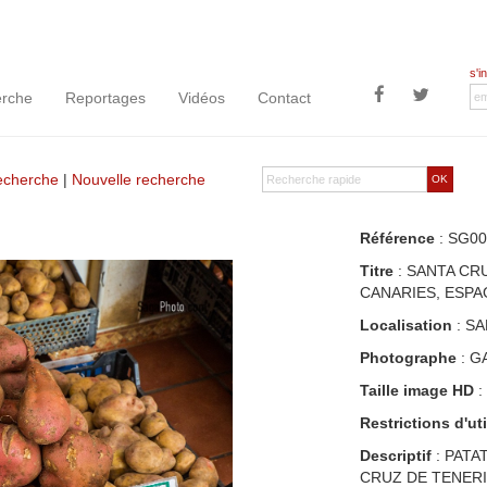
s'i
rche
Reportages
Vidéos
Contact
recherche
|
Nouvelle recherche
OK
Référence
: SG00
Titre
: SANTA CRU
CANARIES, ESP
Localisation
: SA
Photographe
: G
Taille image HD
:
Restrictions d'uti
Descriptif
: PATA
CRUZ DE TENERIF