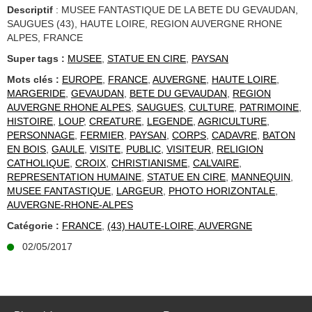
Descriptif
: MUSEE FANTASTIQUE DE LA BETE DU GEVAUDAN,
SAUGUES (43), HAUTE LOIRE, REGION AUVERGNE RHONE
ALPES, FRANCE
Super tags :
MUSEE
,
STATUE EN CIRE
,
PAYSAN
Mots clés :
EUROPE
,
FRANCE
,
AUVERGNE
,
HAUTE LOIRE
,
MARGERIDE
,
GEVAUDAN
,
BETE DU GEVAUDAN
,
REGION
AUVERGNE RHONE ALPES
,
SAUGUES
,
CULTURE
,
PATRIMOINE
,
HISTOIRE
,
LOUP
,
CREATURE
,
LEGENDE
,
AGRICULTURE
,
PERSONNAGE
,
FERMIER
,
PAYSAN
,
CORPS
,
CADAVRE
,
BATON
EN BOIS
,
GAULE
,
VISITE
,
PUBLIC
,
VISITEUR
,
RELIGION
CATHOLIQUE
,
CROIX
,
CHRISTIANISME
,
CALVAIRE
,
REPRESENTATION HUMAINE
,
STATUE EN CIRE
,
MANNEQUIN
,
MUSEE FANTASTIQUE
,
LARGEUR
,
PHOTO HORIZONTALE
,
AUVERGNE-RHONE-ALPES
Catégorie :
FRANCE
,
(43) HAUTE-LOIRE, AUVERGNE
02/05/2017