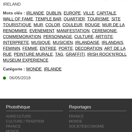
IRELAND
Mots clés :
IRLANDE
,
DUBLIN
,
EUROPE
,
VILLE
,
CAPITALE
,
WALL OF FAME
,
TEMPLE BAR
,
QUARTIER
,
TOURISME
,
SITE
TOURISTIQUE
,
MUR
,
COLOR
,
COULEUR
,
ROUGE
,
MUR DE LA
RENOMMEE
,
EVENEMENT
,
MANIFESTATION
,
CEREMONIE
,
COMMEMORATION
,
PERSONNAGE
,
CULTURE
,
ARTISTE
,
INTERPRETE
,
MUSIQUE
,
MUSICIEN
,
IRLANDAISE
,
IRLANDAIS
,
FEMININ
,
FEMME
,
ENTREE
,
PORTE
,
DECORATION
,
ART DE LA
RUE
,
PEINTURE MURALE
,
TAG
,
GRAFFITI
,
IRISH ROCK'N'ROLL
MUSEUM EXPERIENCE
Catégorie :
MONDE
,
IRLANDE
06/05/2018
Photothèque
Reportages
AGRICULTURE
FRANCE
CULTURE / TRADITION
MONDE
FRANCE
SOCIETE/ECONOMIE
MONDE