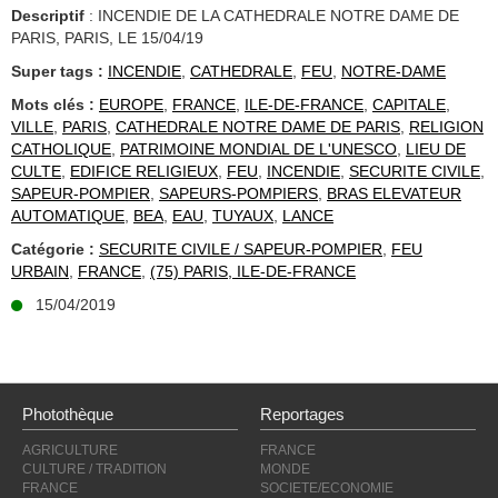
Descriptif
: INCENDIE DE LA CATHEDRALE NOTRE DAME DE
PARIS, PARIS, LE 15/04/19
Super tags :
INCENDIE
,
CATHEDRALE
,
FEU
,
NOTRE-DAME
Mots clés :
EUROPE
,
FRANCE
,
ILE-DE-FRANCE
,
CAPITALE
,
VILLE
,
PARIS
,
CATHEDRALE NOTRE DAME DE PARIS
,
RELIGION
CATHOLIQUE
,
PATRIMOINE MONDIAL DE L'UNESCO
,
LIEU DE
CULTE
,
EDIFICE RELIGIEUX
,
FEU
,
INCENDIE
,
SECURITE CIVILE
,
SAPEUR-POMPIER
,
SAPEURS-POMPIERS
,
BRAS ELEVATEUR
AUTOMATIQUE
,
BEA
,
EAU
,
TUYAUX
,
LANCE
Catégorie :
SECURITE CIVILE / SAPEUR-POMPIER
,
FEU
URBAIN
,
FRANCE
,
(75) PARIS, ILE-DE-FRANCE
15/04/2019
Photothèque
Reportages
AGRICULTURE
FRANCE
CULTURE / TRADITION
MONDE
FRANCE
SOCIETE/ECONOMIE