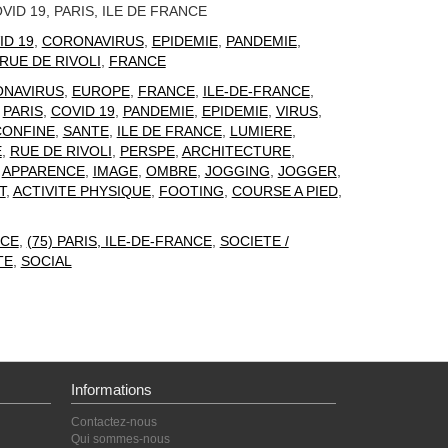
ID 19, PARIS, ILE DE FRANCE
ID 19
,
CORONAVIRUS
,
EPIDEMIE
,
PANDEMIE
,
RUE DE RIVOLI
,
FRANCE
NAVIRUS
,
EUROPE
,
FRANCE
,
ILE-DE-FRANCE
,
,
PARIS
,
COVID 19
,
PANDEMIE
,
EPIDEMIE
,
VIRUS
,
CONFINE
,
SANTE
,
ILE DE FRANCE
,
LUMIERE
,
E
,
RUE DE RIVOLI
,
PERSPE
,
ARCHITECTURE
,
,
APPARENCE
,
IMAGE
,
OMBRE
,
JOGGING
,
JOGGER
,
T
,
ACTIVITE PHYSIQUE
,
FOOTING
,
COURSE A PIED
,
CE
,
(75) PARIS, ILE-DE-FRANCE
,
SOCIETE /
TE
,
SOCIAL
Informations
Contactez-nous
Qui sommes-nous