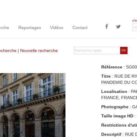
s'i
rche
Reportages
Vidéos
Contact
recherche
|
Nouvelle recherche
OK
Référence
: SG00
Titre
: RUE DE R
PANDEMIE DU COV
Localisation
: PA
FRANCE, FRANC
Photographe
: G
Taille image HD
:
Restrictions d'uti
Descriptif
: RUE 