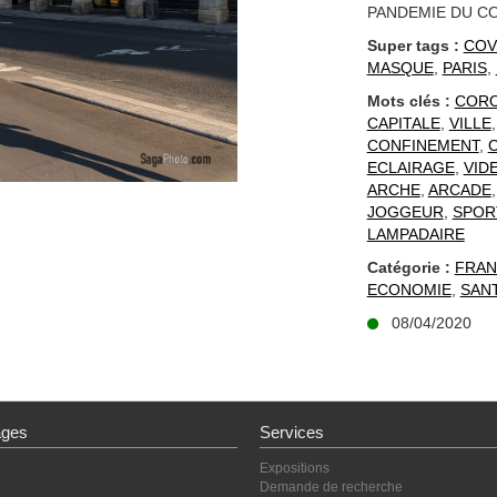
PANDEMIE DU COV
Super tags :
COV
MASQUE
,
PARIS
,
Mots clés :
CORO
CAPITALE
,
VILLE
CONFINEMENT
,
ECLAIRAGE
,
VID
ARCHE
,
ARCADE
JOGGEUR
,
SPOR
LAMPADAIRE
Catégorie :
FRAN
ECONOMIE
,
SAN
08/04/2020
ages
Services
Expositions
Demande de recherche