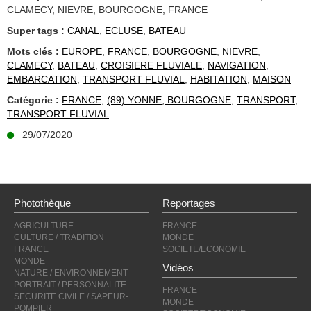
CLAMECY, NIEVRE, BOURGOGNE, FRANCE
Super tags :
CANAL
,
ECLUSE
,
BATEAU
Mots clés :
EUROPE
,
FRANCE
,
BOURGOGNE
,
NIEVRE
,
CLAMECY
,
BATEAU
,
CROISIERE FLUVIALE
,
NAVIGATION
,
EMBARCATION
,
TRANSPORT FLUVIAL
,
HABITATION
,
MAISON
Catégorie :
FRANCE
,
(89) YONNE, BOURGOGNE
,
TRANSPORT
,
TRANSPORT FLUVIAL
29/07/2020
Photothèque
Reportages
AGRICULTURE
FRANCE
CULTURE / TRADITION
MONDE
FRANCE
SOCIETE/ECONOMIE
MONDE
Vidéos
NATURE / ENVIRONNEMENT
PORTRAIT / PERSONNALITE
FRANCE
SECURITE CIVILE / SAPEUR-
MONDE
POMPIER