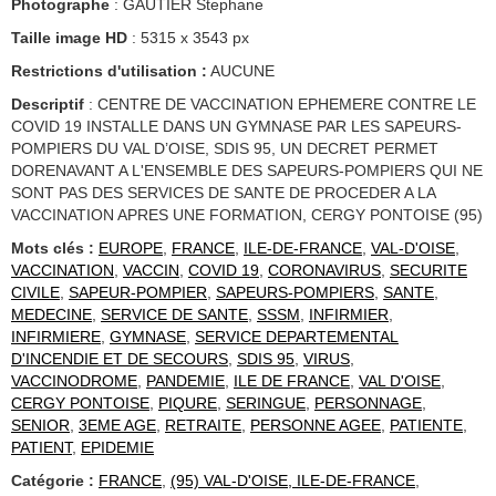
Photographe
: GAUTIER Stephane
Taille image HD
: 5315 x 3543 px
Restrictions d'utilisation :
AUCUNE
Descriptif
: CENTRE DE VACCINATION EPHEMERE CONTRE LE
COVID 19 INSTALLE DANS UN GYMNASE PAR LES SAPEURS-
POMPIERS DU VAL D’OISE, SDIS 95, UN DECRET PERMET
DORENAVANT A L'ENSEMBLE DES SAPEURS-POMPIERS QUI NE
SONT PAS DES SERVICES DE SANTE DE PROCEDER A LA
VACCINATION APRES UNE FORMATION, CERGY PONTOISE (95)
Mots clés :
EUROPE
,
FRANCE
,
ILE-DE-FRANCE
,
VAL-D'OISE
,
VACCINATION
,
VACCIN
,
COVID 19
,
CORONAVIRUS
,
SECURITE
CIVILE
,
SAPEUR-POMPIER
,
SAPEURS-POMPIERS
,
SANTE
,
MEDECINE
,
SERVICE DE SANTE
,
SSSM
,
INFIRMIER
,
INFIRMIERE
,
GYMNASE
,
SERVICE DEPARTEMENTAL
D'INCENDIE ET DE SECOURS
,
SDIS 95
,
VIRUS
,
VACCINODROME
,
PANDEMIE
,
ILE DE FRANCE
,
VAL D'OISE
,
CERGY PONTOISE
,
PIQURE
,
SERINGUE
,
PERSONNAGE
,
SENIOR
,
3EME AGE
,
RETRAITE
,
PERSONNE AGEE
,
PATIENTE
,
PATIENT
,
EPIDEMIE
Catégorie :
FRANCE
,
(95) VAL-D'OISE, ILE-DE-FRANCE
,