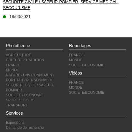
SECURITE CIVILE / SAPEUR-POMPIER
,
SERVICE MEDICAL
,
SECOURISME
18/03/2021
Photothèque
Reportages
AGRICULTURE
FRANCE
CULTURE / TRADITION
MONDE
FRANCE
SOCIETE/ECONOMIE
MONDE
Vidéos
NATURE / ENVIRONNEMENT
PORTRAIT / PERSONNALITE
FRANCE
SECURITE CIVILE / SAPEUR-
MONDE
POMPIER
SOCIETE/ECONOMIE
SOCIETE / ECONOMIE
SPORT / LOISIRS
TRANSPORT
Services
Expositions
Demande de recherche