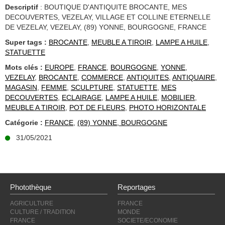
Descriptif
: BOUTIQUE D'ANTIQUITE BROCANTE, MES
DECOUVERTES, VEZELAY, VILLAGE ET COLLINE ETERNELLE
DE VEZELAY, VEZELAY, (89) YONNE, BOURGOGNE, FRANCE
Super tags :
BROCANTE
,
MEUBLE A TIROIR
,
LAMPE A HUILE
,
STATUETTE
Mots clés :
EUROPE
,
FRANCE
,
BOURGOGNE
,
YONNE
,
VEZELAY
,
BROCANTE
,
COMMERCE
,
ANTIQUITES
,
ANTIQUAIRE
,
MAGASIN
,
FEMME
,
SCULPTURE
,
STATUETTE
,
MES
DECOUVERTES
,
ECLAIRAGE
,
LAMPE A HUILE
,
MOBILIER
,
MEUBLE A TIROIR
,
POT DE FLEURS
,
PHOTO HORIZONTALE
Catégorie :
FRANCE
,
(89) YONNE, BOURGOGNE
31/05/2021
Photothèque
Reportages
AGRICULTURE
FRANCE
CULTURE / TRADITION
MONDE
FRANCE
SOCIETE/ECONOMIE