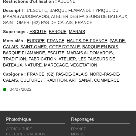
Restrictions d'utilisation :
AUCUNE
Descriptif
: L'ESCUTE, BARQUE FLAMANDE TYPIQUE DU
MARAIS AUDOMAROIS, ATELIER DES FAISEURS DE BATEAUX,
SAINT OMER, (62) PAS-DE-CALAIS, FRANCE
Super tags :
ESCUTE
,
BARQUE
,
MARAIS
Mots clés :
EUROPE
,
FRANCE
,
HAUTS-DE-FRANCE
,
PAS-DE-
CALAIS
,
SAINT-OMER
,
COTE D'OPALE
,
BARQUE EN BOIS
,
BARQUE FLAMANDE
,
ESCUTE
,
MARAIS AUDOMAROIS
,
TRADITION
,
FABRICATION
,
ATELIER
,
LES FAISEURS DE
BATEAUX
,
NATURE
,
MARECAGE
,
VEGETATION
Catégorie :
FRANCE
,
(62) PAS-DE-CALAIS, NORD-PAS-DE-
CALAIS
,
CULTURE / TRADITION
,
ARTISANAT, COMMERCE
04/07/2022
Photothèque
Reportages
AGRICULTURE
FRANCE
CULTURE / TRADITION
MONDE