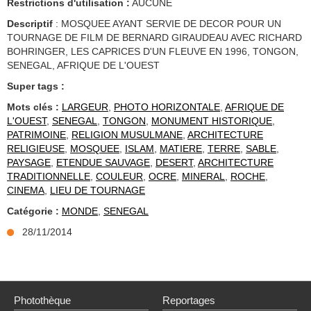
Restrictions d'utilisation :
AUCUNE
Descriptif
: MOSQUEE AYANT SERVIE DE DECOR POUR UN
TOURNAGE DE FILM DE BERNARD GIRAUDEAU AVEC RICHARD
BOHRINGER, LES CAPRICES D'UN FLEUVE EN 1996, TONGON,
SENEGAL, AFRIQUE DE L'OUEST
Super tags :
Mots clés :
LARGEUR
,
PHOTO HORIZONTALE
,
AFRIQUE DE
L'OUEST
,
SENEGAL
,
TONGON
,
MONUMENT HISTORIQUE
,
PATRIMOINE
,
RELIGION MUSULMANE
,
ARCHITECTURE
RELIGIEUSE
,
MOSQUEE
,
ISLAM
,
MATIERE
,
TERRE
,
SABLE
,
PAYSAGE
,
ETENDUE SAUVAGE
,
DESERT
,
ARCHITECTURE
TRADITIONNELLE
,
COULEUR
,
OCRE
,
MINERAL
,
ROCHE
,
CINEMA
,
LIEU DE TOURNAGE
Catégorie :
MONDE
,
SENEGAL
28/11/2014
Photothèque
Reportages