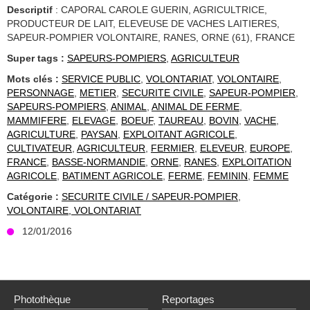
Descriptif
: CAPORAL CAROLE GUERIN, AGRICULTRICE,
PRODUCTEUR DE LAIT, ELEVEUSE DE VACHES LAITIERES,
SAPEUR-POMPIER VOLONTAIRE, RANES, ORNE (61), FRANCE
Super tags :
SAPEURS-POMPIERS
,
AGRICULTEUR
Mots clés :
SERVICE PUBLIC
,
VOLONTARIAT
,
VOLONTAIRE
,
PERSONNAGE
,
METIER
,
SECURITE CIVILE
,
SAPEUR-POMPIER
,
SAPEURS-POMPIERS
,
ANIMAL
,
ANIMAL DE FERME
,
MAMMIFERE
,
ELEVAGE
,
BOEUF
,
TAUREAU
,
BOVIN
,
VACHE
,
AGRICULTURE
,
PAYSAN
,
EXPLOITANT AGRICOLE
,
CULTIVATEUR
,
AGRICULTEUR
,
FERMIER
,
ELEVEUR
,
EUROPE
,
FRANCE
,
BASSE-NORMANDIE
,
ORNE
,
RANES
,
EXPLOITATION
AGRICOLE
,
BATIMENT AGRICOLE
,
FERME
,
FEMININ
,
FEMME
Catégorie :
SECURITE CIVILE / SAPEUR-POMPIER
,
VOLONTAIRE, VOLONTARIAT
12/01/2016
Photothèque
Reportages