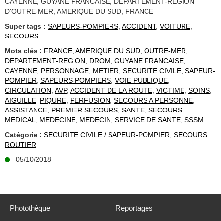
CAYENNE, GUYANE FRANCAISE, DEPARTEMENT-REGION
D'OUTRE-MER, AMERIQUE DU SUD, FRANCE
Super tags :
SAPEURS-POMPIERS
,
ACCIDENT
,
VOITURE
,
SECOURS
Mots clés :
FRANCE
,
AMERIQUE DU SUD
,
OUTRE-MER
,
DEPARTEMENT-REGION
,
DROM
,
GUYANE FRANCAISE
,
CAYENNE
,
PERSONNAGE
,
METIER
,
SECURITE CIVILE
,
SAPEUR-
POMPIER
,
SAPEURS-POMPIERS
,
VOIE PUBLIQUE
,
CIRCULATION
,
AVP
,
ACCIDENT DE LA ROUTE
,
VICTIME
,
SOINS
,
AIGUILLE
,
PIQURE
,
PERFUSION
,
SECOURS A PERSONNE
,
ASSISTANCE
,
PREMIER SECOURS
,
SANTE
,
SECOURS
MEDICAL
,
MEDECINE
,
MEDECIN
,
SERVICE DE SANTE
,
SSSM
Catégorie :
SECURITE CIVILE / SAPEUR-POMPIER
,
SECOURS
ROUTIER
05/10/2018
Photothèque
Reportages