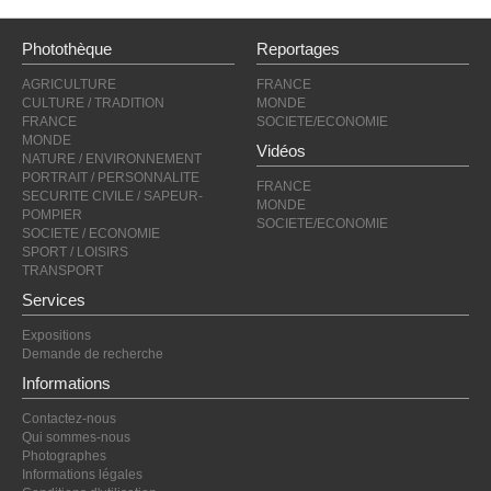
Photothèque
Reportages
AGRICULTURE
FRANCE
CULTURE / TRADITION
MONDE
FRANCE
SOCIETE/ECONOMIE
MONDE
Vidéos
NATURE / ENVIRONNEMENT
PORTRAIT / PERSONNALITE
FRANCE
SECURITE CIVILE / SAPEUR-
MONDE
POMPIER
SOCIETE/ECONOMIE
SOCIETE / ECONOMIE
SPORT / LOISIRS
TRANSPORT
Services
Expositions
Demande de recherche
Informations
Contactez-nous
Qui sommes-nous
Photographes
Informations légales