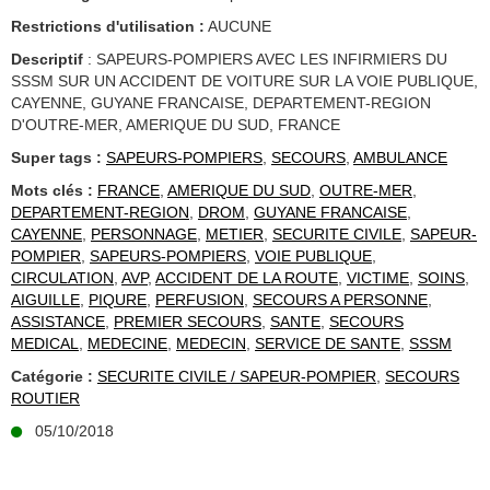
Restrictions d'utilisation :
AUCUNE
Descriptif
: SAPEURS-POMPIERS AVEC LES INFIRMIERS DU
SSSM SUR UN ACCIDENT DE VOITURE SUR LA VOIE PUBLIQUE,
CAYENNE, GUYANE FRANCAISE, DEPARTEMENT-REGION
D'OUTRE-MER, AMERIQUE DU SUD, FRANCE
Super tags :
SAPEURS-POMPIERS
,
SECOURS
,
AMBULANCE
Mots clés :
FRANCE
,
AMERIQUE DU SUD
,
OUTRE-MER
,
DEPARTEMENT-REGION
,
DROM
,
GUYANE FRANCAISE
,
CAYENNE
,
PERSONNAGE
,
METIER
,
SECURITE CIVILE
,
SAPEUR-
POMPIER
,
SAPEURS-POMPIERS
,
VOIE PUBLIQUE
,
CIRCULATION
,
AVP
,
ACCIDENT DE LA ROUTE
,
VICTIME
,
SOINS
,
AIGUILLE
,
PIQURE
,
PERFUSION
,
SECOURS A PERSONNE
,
ASSISTANCE
,
PREMIER SECOURS
,
SANTE
,
SECOURS
MEDICAL
,
MEDECINE
,
MEDECIN
,
SERVICE DE SANTE
,
SSSM
Catégorie :
SECURITE CIVILE / SAPEUR-POMPIER
,
SECOURS
ROUTIER
05/10/2018