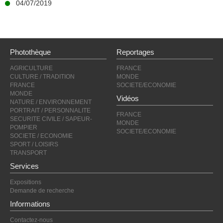
04/07/2019
Photothèque
Reportages
AGRICULTURE
FRANCE
CULTURE / TRADITION
MONDE
FRANCE
SOCIETE/ECONOMIE
MONDE
Vidéos
NATURE / ENVIRONNEMENT
PORTRAIT / PERSONNALITE
FRANCE
SECURITE CIVILE / SAPEUR-
MONDE
POMPIER
SOCIETE/ECONOMIE
SOCIETE / ECONOMIE
SPORT / LOISIRS
TRANSPORT
Services
Expositions
Demande de recherche
Informations
Contactez-nous