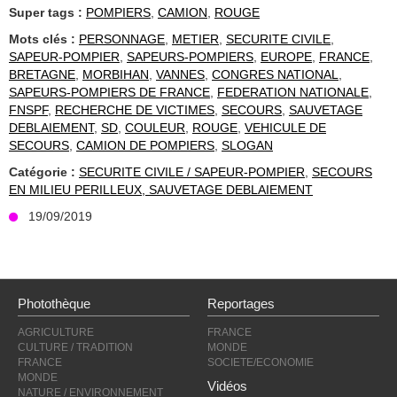
Super tags :
POMPIERS
,
CAMION
,
ROUGE
Mots clés :
PERSONNAGE
,
METIER
,
SECURITE CIVILE
,
SAPEUR-POMPIER
,
SAPEURS-POMPIERS
,
EUROPE
,
FRANCE
,
BRETAGNE
,
MORBIHAN
,
VANNES
,
CONGRES NATIONAL
,
SAPEURS-POMPIERS DE FRANCE
,
FEDERATION NATIONALE
,
FNSPF
,
RECHERCHE DE VICTIMES
,
SECOURS
,
SAUVETAGE
DEBLAIEMENT
,
SD
,
COULEUR
,
ROUGE
,
VEHICULE DE
SECOURS
,
CAMION DE POMPIERS
,
SLOGAN
Catégorie :
SECURITE CIVILE / SAPEUR-POMPIER
,
SECOURS
EN MILIEU PERILLEUX, SAUVETAGE DEBLAIEMENT
19/09/2019
Photothèque
Reportages
AGRICULTURE
FRANCE
CULTURE / TRADITION
MONDE
FRANCE
SOCIETE/ECONOMIE
MONDE
Vidéos
NATURE / ENVIRONNEMENT