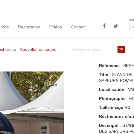
s'i
rche
Reportages
Vidéos
Contact
recherche
|
Nouvelle recherche
OK
Référence
: SPPF
Titre
: STAND DE
SAPEURS-POMPI
Localisation
: VA
Photographe
: F
Taille image HD
:
Restrictions d'uti
Descriptif
: STAN
DES SAPEURS-P