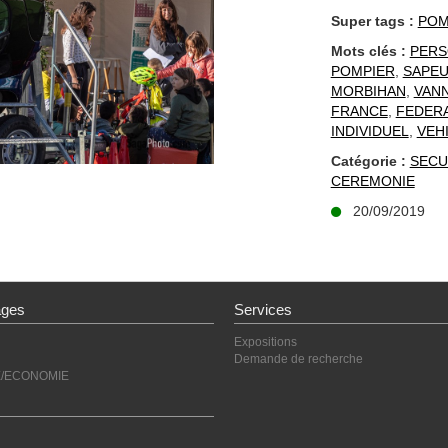
Super tags :
POM
Mots clés :
PER
POMPIER
,
SAPEU
MORBIHAN
,
VAN
FRANCE
,
FEDERA
INDIVIDUEL
,
VEH
Catégorie :
SECU
CEREMONIE
20/09/2019
ages
Services
Expositions
Demande de recherche
E/ECONOMIE