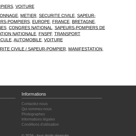
PIERS
,
VOITURE
SONNAGE
,
METIER
,
SECURITE CIVILE
,
SAPEUR-
RS-POMPIERS
,
EUROPE
,
FRANCE
,
BRETAGNE
,
NES
,
CONGRES NATIONAL
,
SAPEURS-POMPIERS DE
TION NATIONALE
,
FNSPF
,
TRANSPORT
ICULE
,
AUTOMOBILE
,
VOITURE
RITE CIVILE / SAPEUR-POMPIER
,
MANIFESTATION,
Informations
Contactez-nous
Qui sommes-nous
Photographes
Informations légales
Conditions d'utilisation
© 2026 - tous droits réservés