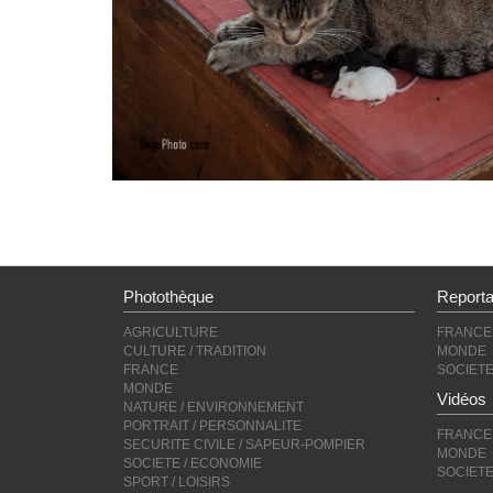
Photothèque
Report
AGRICULTURE
FRANCE
CULTURE / TRADITION
MONDE
FRANCE
SOCIET
MONDE
Vidéos
NATURE / ENVIRONNEMENT
PORTRAIT / PERSONNALITE
FRANCE
SECURITE CIVILE / SAPEUR-POMPIER
MONDE
SOCIETE / ECONOMIE
SOCIET
SPORT / LOISIRS