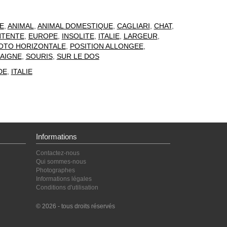
E
,
ANIMAL
,
ANIMAL DOMESTIQUE
,
CAGLIARI
,
CHAT
,
NTENTE
,
EUROPE
,
INSOLITE
,
ITALIE
,
LARGEUR
,
OTO HORIZONTALE
,
POSITION ALLONGEE
,
AIGNE
,
SOURIS
,
SUR LE DOS
DE
,
ITALIE
Informations
Contactez-nous
Qui sommes-nous
Photographes
Informations légales
Conditions d'utilisation
© 2026 - tous droits réservés