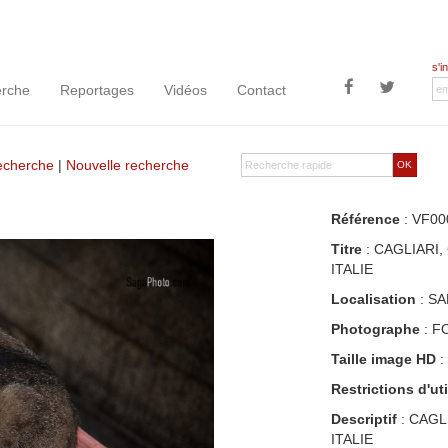
s'i
rche
Reportages
Vidéos
Contact
recherche
|
Nouvelle recherche
OK
Référence
: VF00
Titre
: CAGLIARI
ITALIE
Localisation
: SA
Photographe
: F
Taille image HD
:
Restrictions d'uti
Descriptif
: CAGL
ITALIE