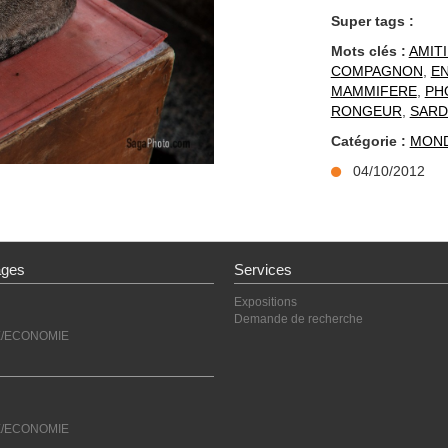
Super tags :
Mots clés :
AMITI
COMPAGNON
,
E
MAMMIFERE
,
PH
RONGEUR
,
SARD
Catégorie :
MON
04/10/2012
ages
Services
Expositions
Demande de recherche
E/ECONOMIE
E/ECONOMIE