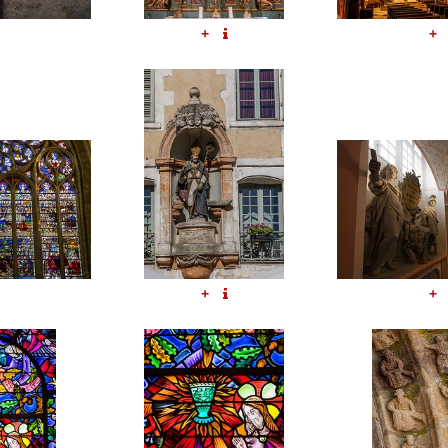
+
+
+
+