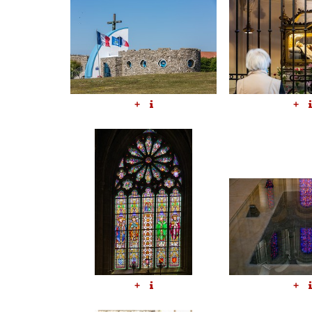
+
+
+
+