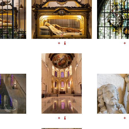
+
+
+
+