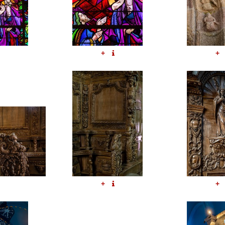
+
+
+
+