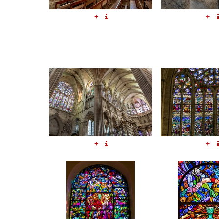
+
+
+
+