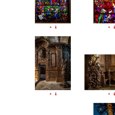
+
+
+
+