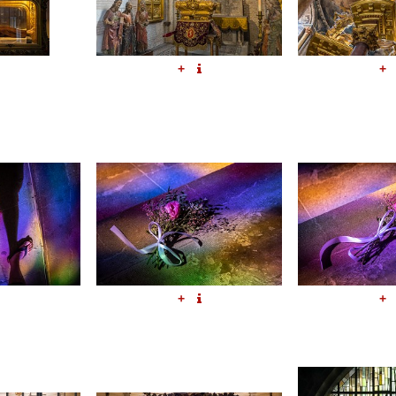
+
+
+
+