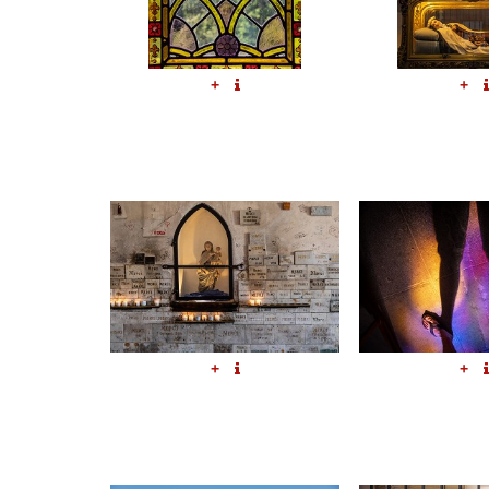
+
+
+
+