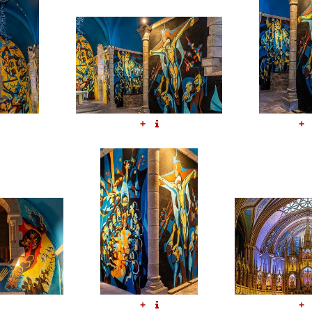
+
+
+
+