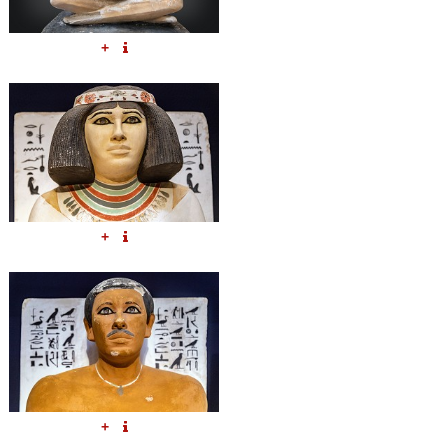
+
+
+