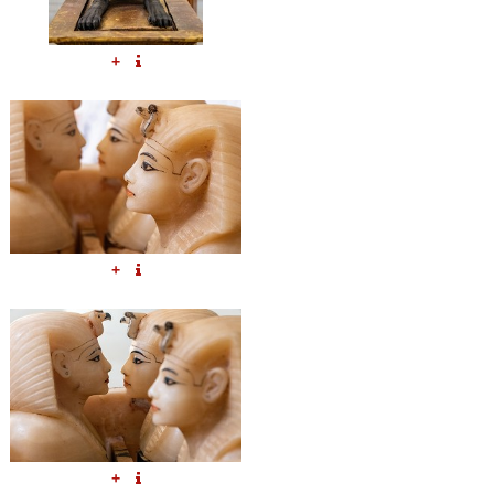
+
+
+