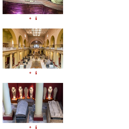
+
+
+