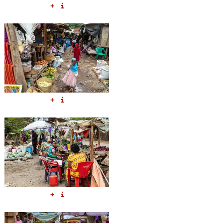
+
+
+