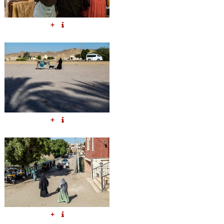
+
+
+