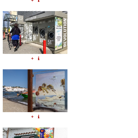
+
+
+