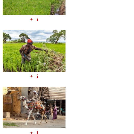
+
+
+