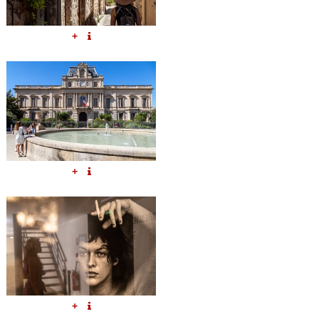
+
+
+