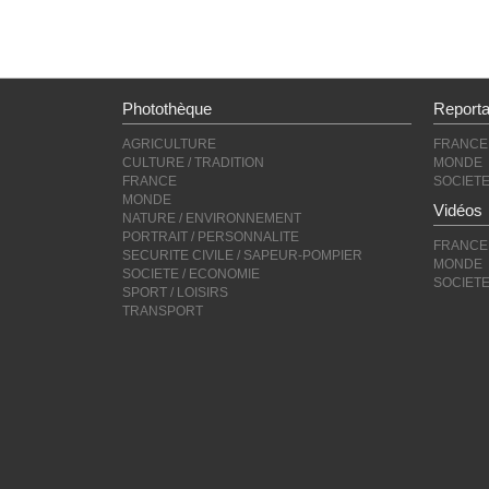
Photothèque
Report
AGRICULTURE
FRANCE
CULTURE / TRADITION
MONDE
FRANCE
SOCIET
MONDE
Vidéos
NATURE / ENVIRONNEMENT
PORTRAIT / PERSONNALITE
FRANCE
SECURITE CIVILE / SAPEUR-POMPIER
MONDE
SOCIETE / ECONOMIE
SOCIET
SPORT / LOISIRS
TRANSPORT