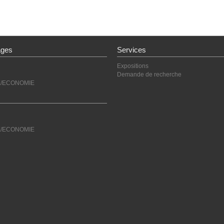
ages
Services
Expositions
Demande de recherche
E/ECONOMIE
E/ECONOMIE