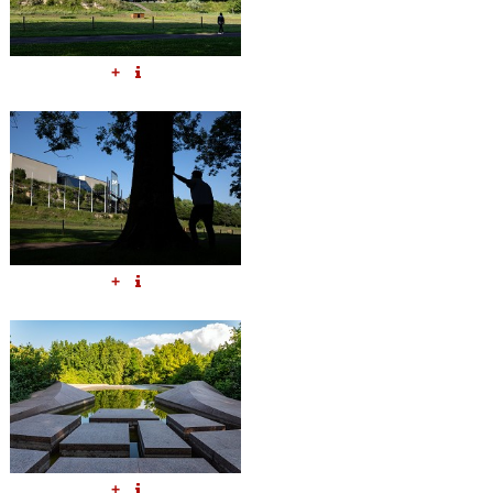
+
+
+