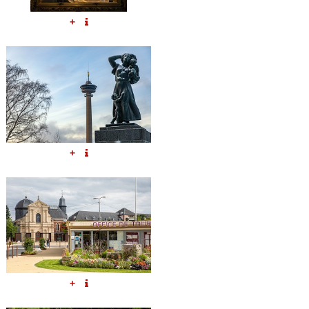
+
+
+