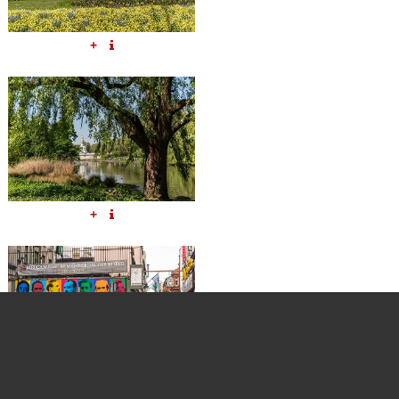
+
+
+