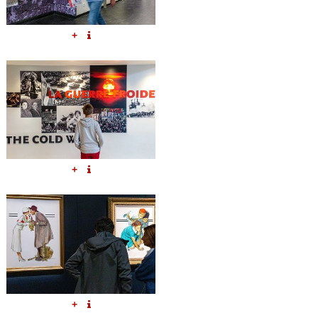
+
+
+