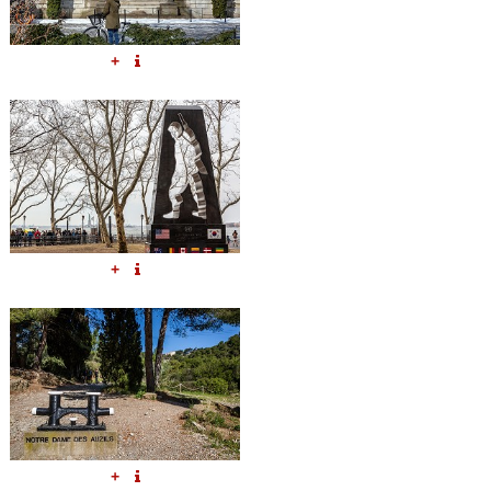
+
+
+