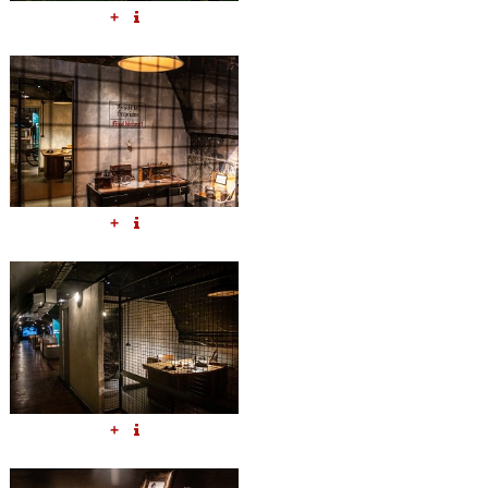
+
+
+