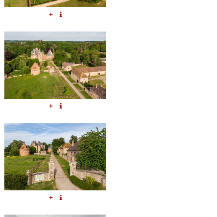
+
+
+