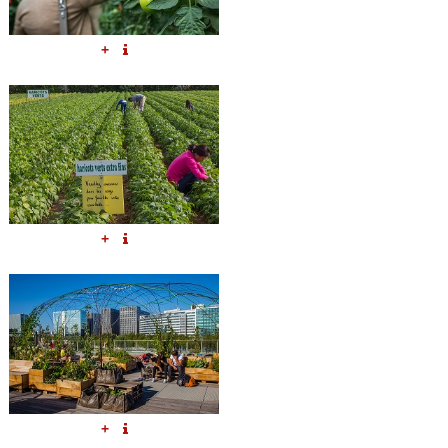
+
+
+