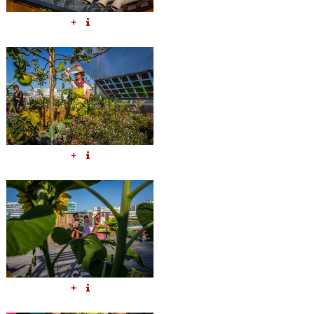
+
+
+