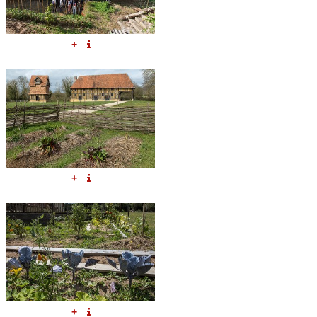
+
+
+