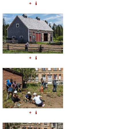
+
+
+