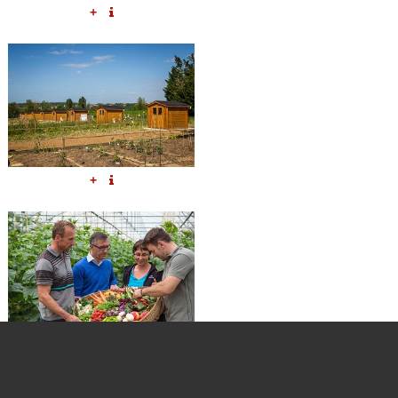
+
+
+