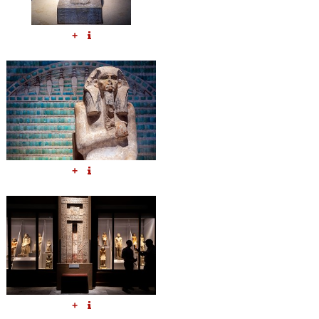
+
+
+