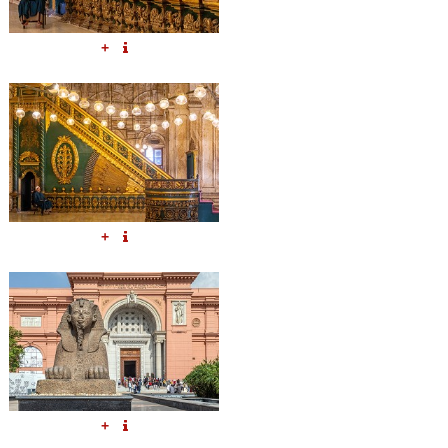
+
+
+