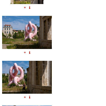
+
+
+