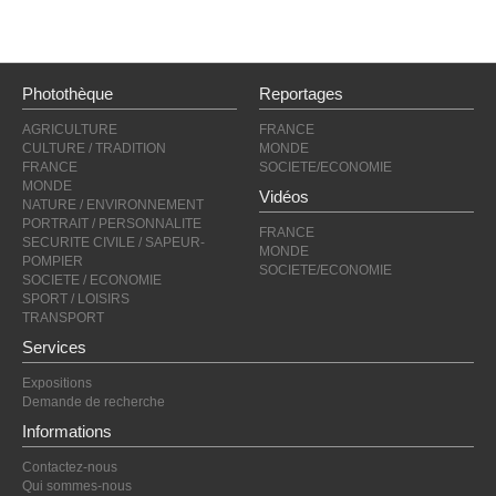
Photothèque
Reportages
AGRICULTURE
FRANCE
CULTURE / TRADITION
MONDE
FRANCE
SOCIETE/ECONOMIE
MONDE
Vidéos
NATURE / ENVIRONNEMENT
PORTRAIT / PERSONNALITE
FRANCE
SECURITE CIVILE / SAPEUR-
MONDE
POMPIER
SOCIETE/ECONOMIE
SOCIETE / ECONOMIE
SPORT / LOISIRS
TRANSPORT
Services
Expositions
Demande de recherche
Informations
Contactez-nous
Qui sommes-nous