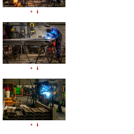
+
+
+