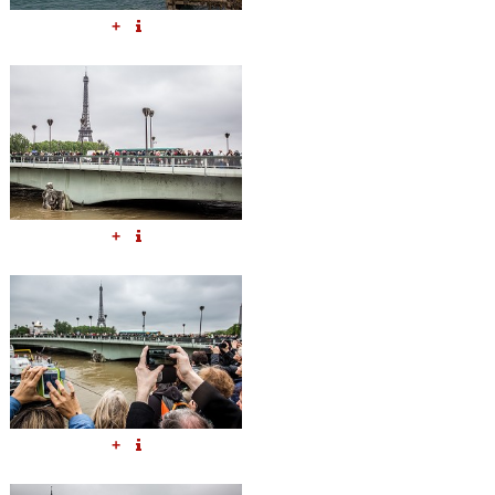
+
+
+