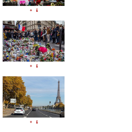
+
+
+