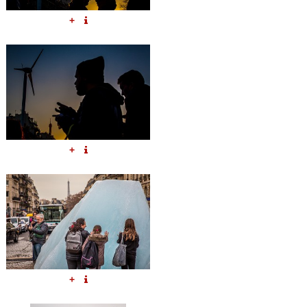
+
+
+