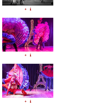
+
+
+