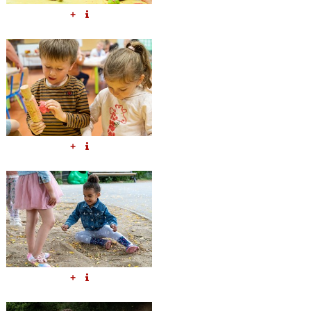
+
+
+