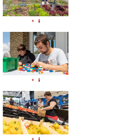
+
+
+