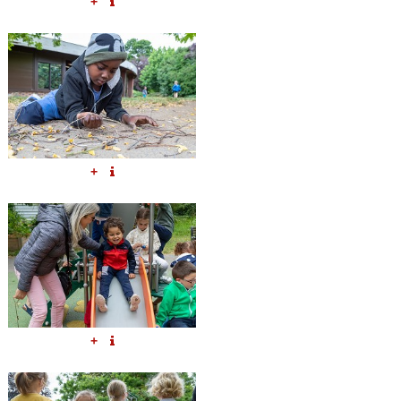
+
+
+