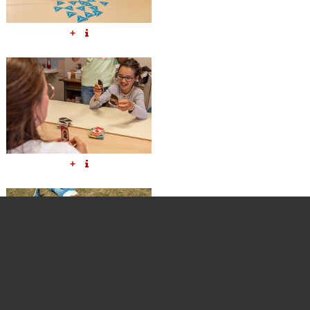
+
+
+