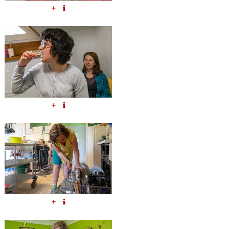
+
+
+