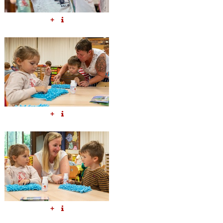
+
+
+