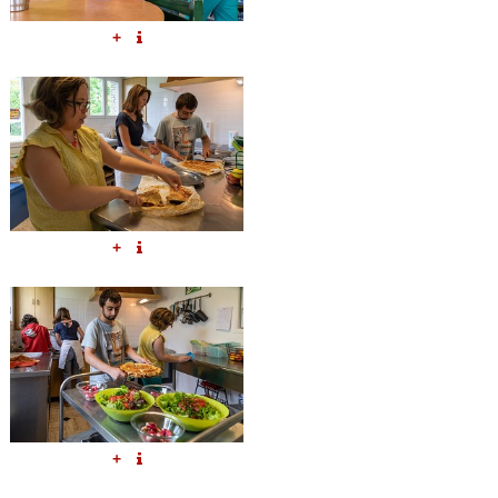
+
+
+