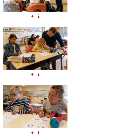
+
+
+