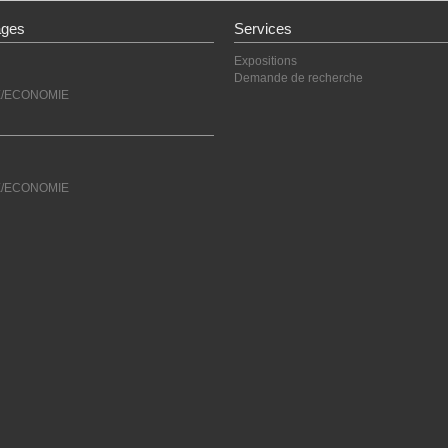
ages
Services
Expositions
Demande de recherche
E/ECONOMIE
E/ECONOMIE