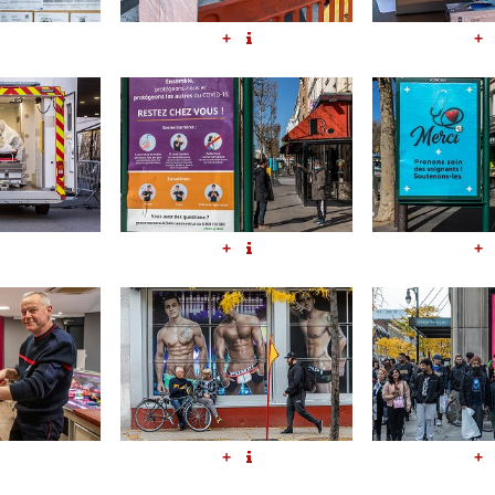
+
+
+
+
+
+