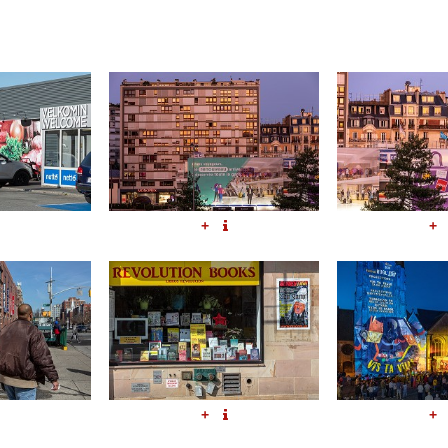
+
+
+
+