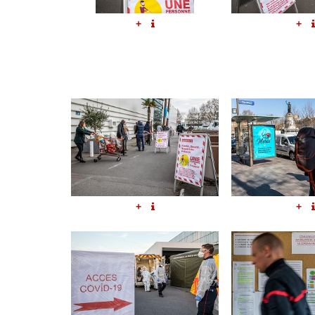
+
+
+
+