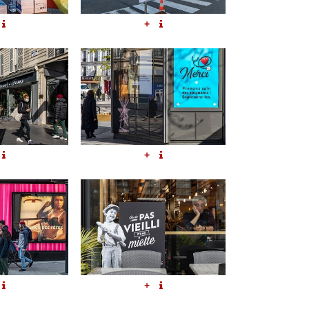
+
+
+