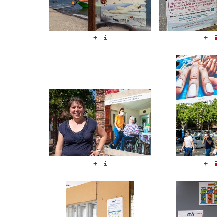
+
+
+
+