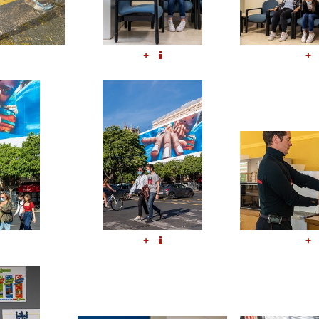
+
+
+
+