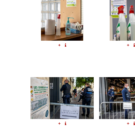
+
+
+
+