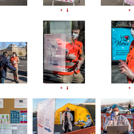
+
+
+
+