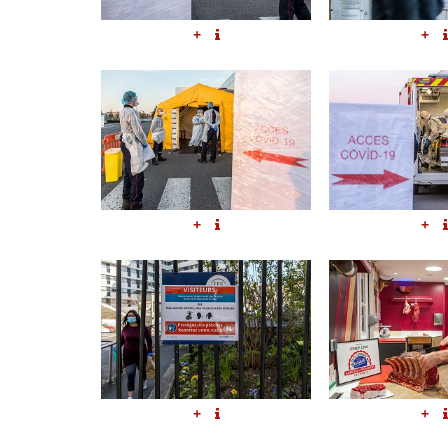
+
+
+
+
+
+