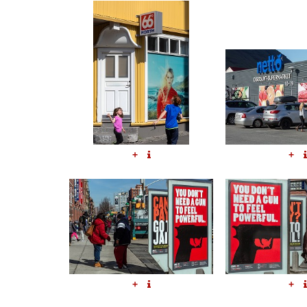
+
+
+
+