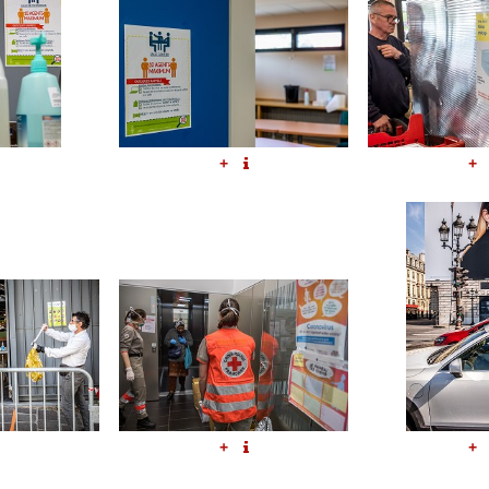
+
+
+
+