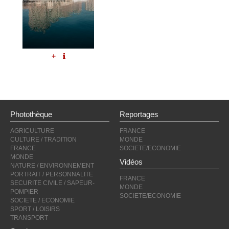
+
Photothèque
Reportages
AGRICULTURE
FRANCE
CULTURE / TRADITION
MONDE
FRANCE
SOCIETE/ECONOMIE
MONDE
Vidéos
NATURE / ENVIRONNEMENT
PORTRAIT / PERSONNALITE
FRANCE
SECURITE CIVILE / SAPEUR-
MONDE
POMPIER
SOCIETE/ECONOMIE
SOCIETE / ECONOMIE
SPORT / LOISIRS
TRANSPORT