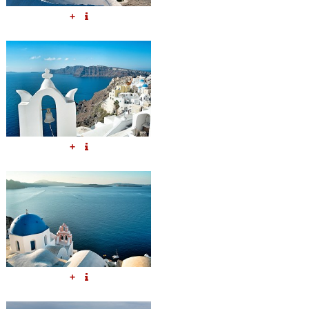
+
+
+