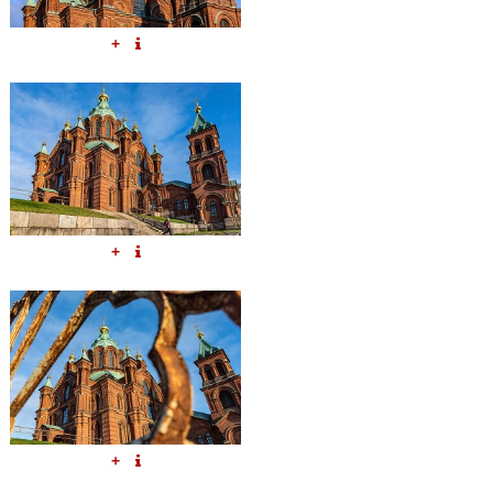
+
+
+