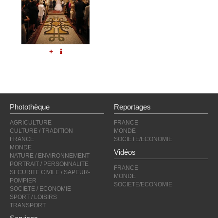
+
Photothèque
Reportages
AGRICULTURE
FRANCE
CULTURE / TRADITION
MONDE
FRANCE
SOCIETE/ECONOMIE
MONDE
Vidéos
NATURE / ENVIRONNEMENT
PORTRAIT / PERSONNALITE
FRANCE
SECURITE CIVILE / SAPEUR-
MONDE
POMPIER
SOCIETE/ECONOMIE
SOCIETE / ECONOMIE
SPORT / LOISIRS
TRANSPORT