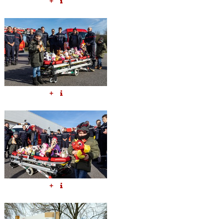
+
+
+