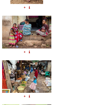
+
+
+