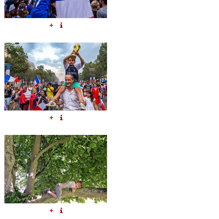
+
+
+