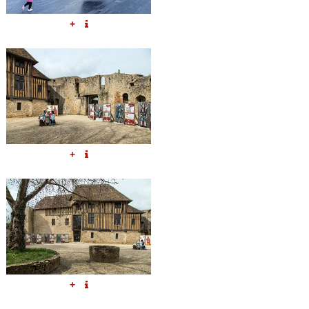
+
+
+