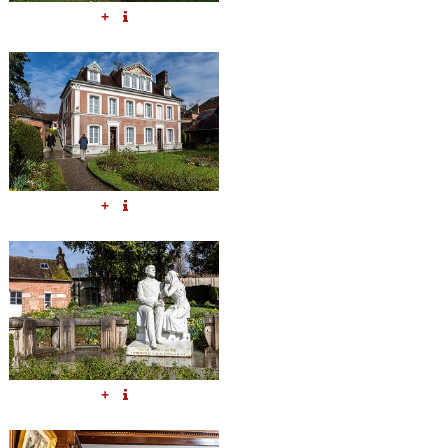
+
+
+