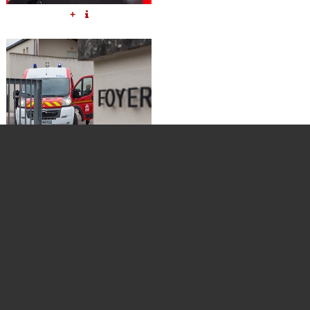
+
+
+