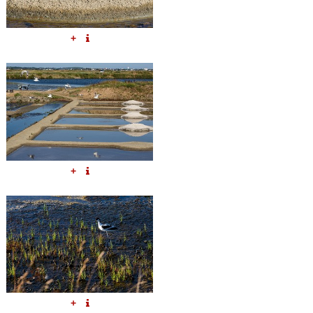
+
+
+