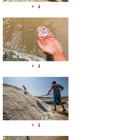
+
+
+