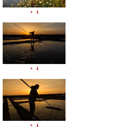
+
+
+