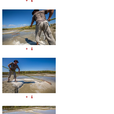
+
+
+