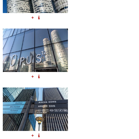
+
+
+