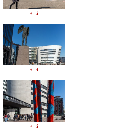
+
+
+