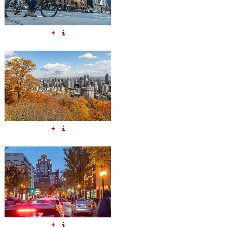
+
+
+