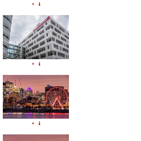
+
+
+