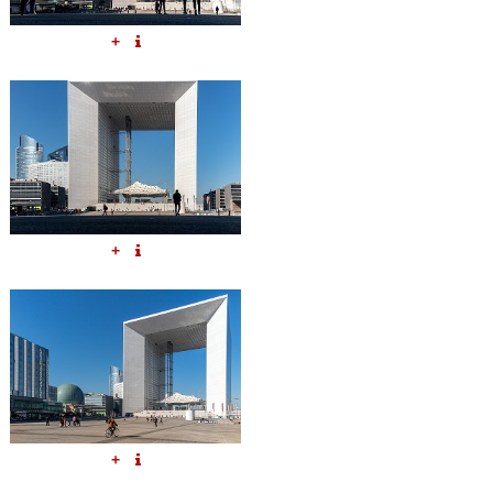
+
+
+