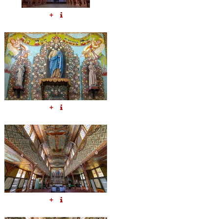
+
+
+