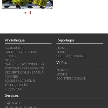
+
Photothèque
Reportages
AGRICULTURE
FRANCE
CULTURE / TRADITION
MONDE
FRANCE
SOCIETE/ECONOMIE
MONDE
Vidéos
NATURE / ENVIRONNEMENT
PORTRAIT / PERSONNALITE
FRANCE
SECURITE CIVILE / SAPEUR-
MONDE
POMPIER
SOCIETE/ECONOMIE
SOCIETE / ECONOMIE
SPORT / LOISIRS
TRANSPORT
Services
Expositions
Demande de recherche