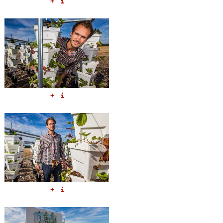
+
+
+