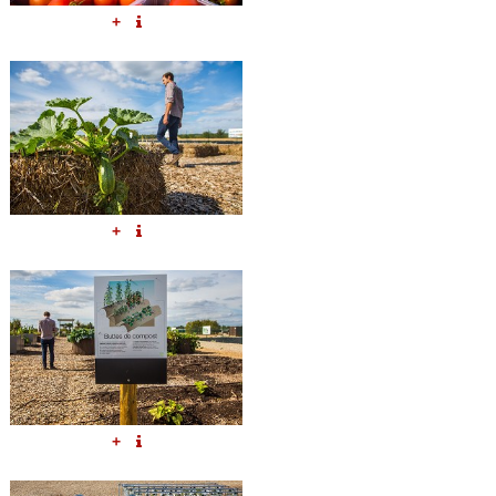
+
+
+