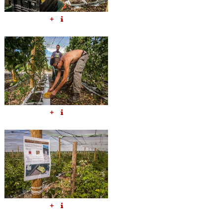
+
+
+