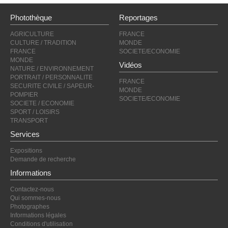
Photothèque
Reportages
AGRICULTURE
FRANCE
CULTURE / TRADITION
MONDE
FRANCE
SOCIETE/ECONOMIE
MONDE
Vidéos
NATURE / ENVIRONNEMENT
PORTRAIT / PERSONNALITE
FRANCE
SECURITE CIVILE / SAPEUR-
MONDE
POMPIER
SOCIETE/ECONOMIE
SOCIETE / ECONOMIE
SPORT / LOISIRS
TRANSPORT
Services
Expositions
Demande de recherche
Informations
Contactez-nous
Qui sommes-nous
Photographes
Informations légales
Conditions d'utilisation