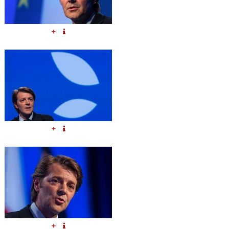
+
+
+