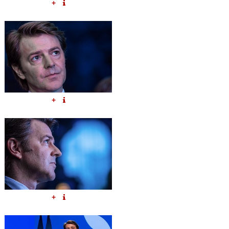
+
+
+