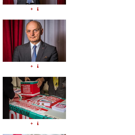
+
+
+