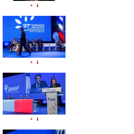
+
+
+