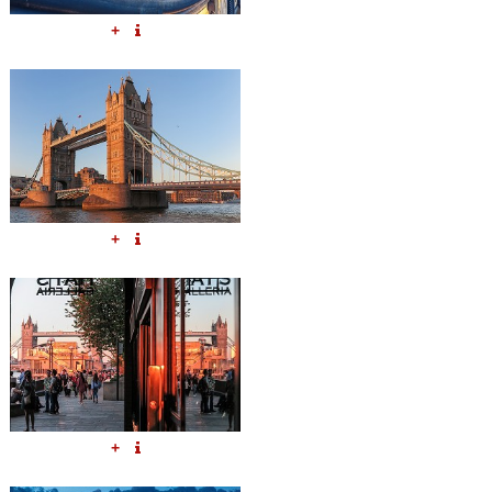
+
+
+