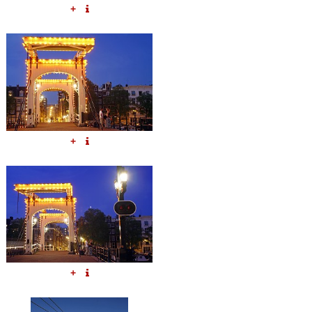
+
+
+