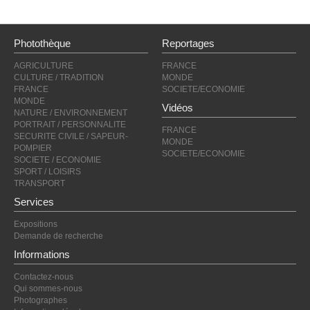
Photothèque
Reportages
AGRICULTURE
FRANCE
CULTURE / TRADITION
MONDE
FRANCE
SOCIETE/ECONOMIE
MONDE
Vidéos
NATURE / ENVIRONNEMENT
PORTRAIT / PERSONNALITE
FRANCE
SECURITE CIVILE / SAPEUR-
MONDE
POMPIER
SOCIETE/ECONOMIE
SOCIETE / ECONOMIE
SPORT / LOISIRS
TRANSPORT
Services
Expositions
Demande de recherche
Informations
Contactez-nous
Qui sommes-nous
Photographes