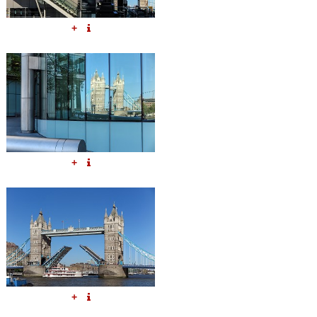
+
+
+