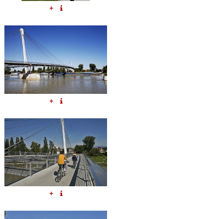
+
+
+