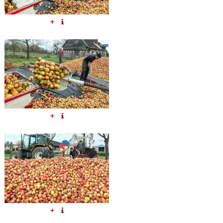
+
+
+