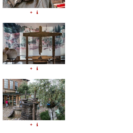
+
+
+