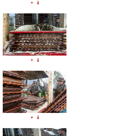
+
+
+