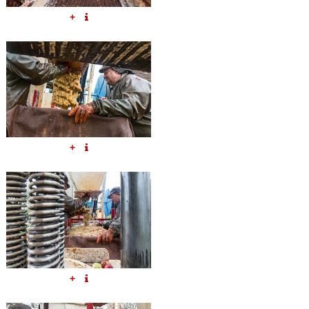
+
+
+