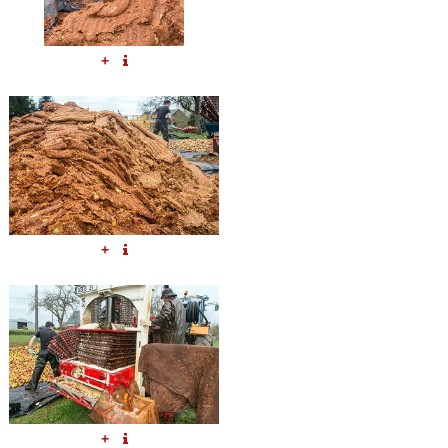
+
+
+