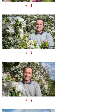
+
+
+