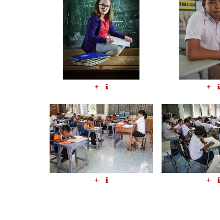
+
+
+
+