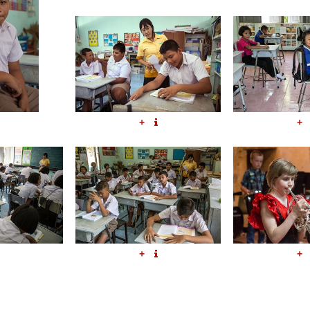
+
+
+
+