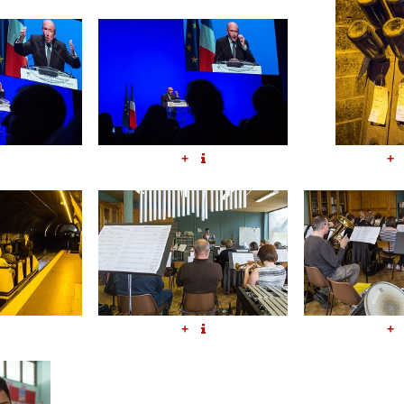
+
+
+
+