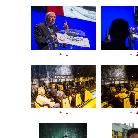
+
+
+
+