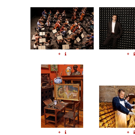
+
+
+
+