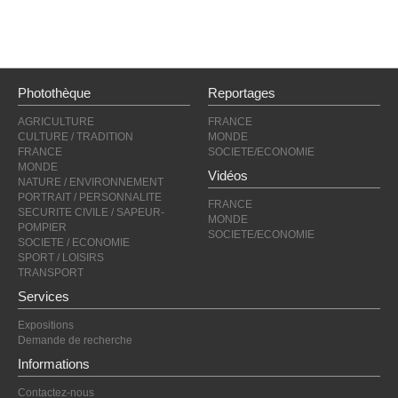
Photothèque
Reportages
AGRICULTURE
FRANCE
CULTURE / TRADITION
MONDE
FRANCE
SOCIETE/ECONOMIE
MONDE
Vidéos
NATURE / ENVIRONNEMENT
PORTRAIT / PERSONNALITE
FRANCE
SECURITE CIVILE / SAPEUR-
MONDE
POMPIER
SOCIETE/ECONOMIE
SOCIETE / ECONOMIE
SPORT / LOISIRS
TRANSPORT
Services
Expositions
Demande de recherche
Informations
Contactez-nous