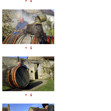
+
+
+