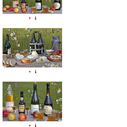
+
+
+