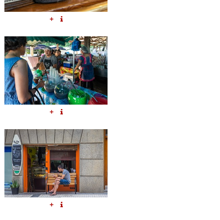
+
+
+