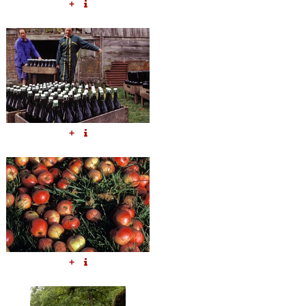
+
+
+