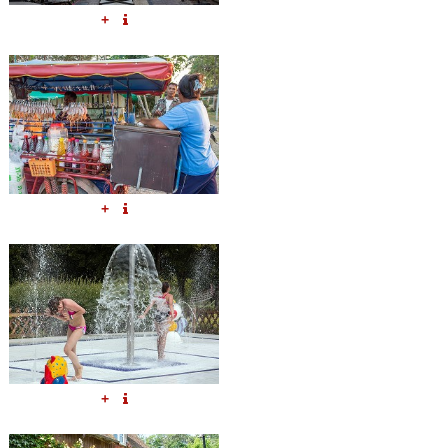
+
+
+