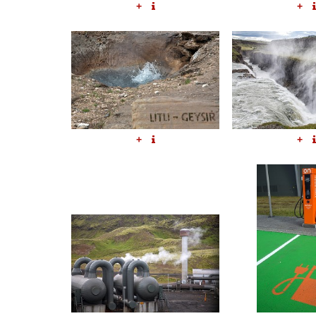
+
+
+
+