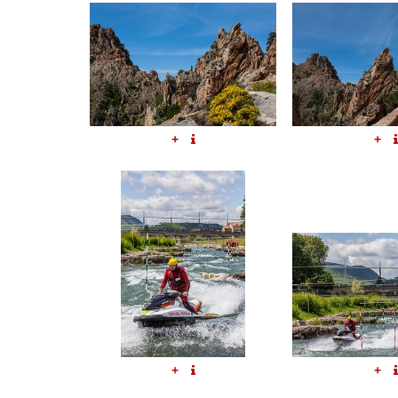
+
+
+
+