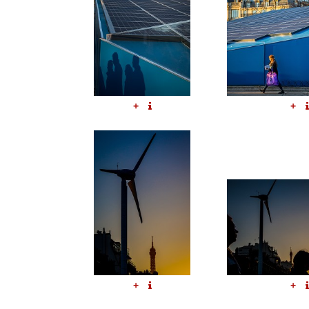
+
+
+
+