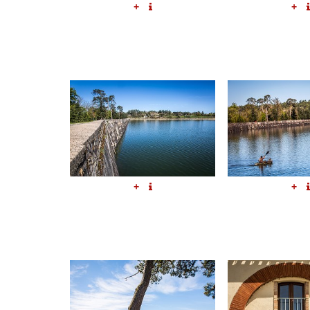
+
+
+
+