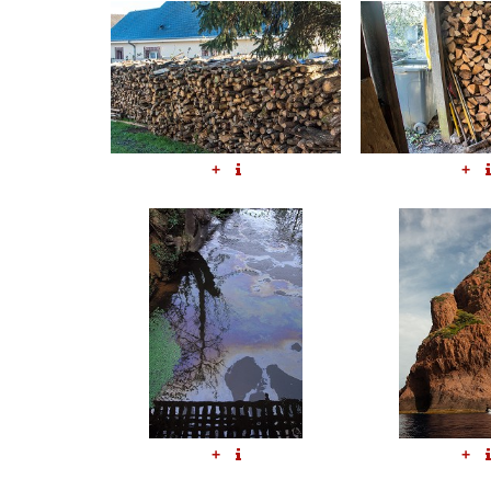
+
+
+
+