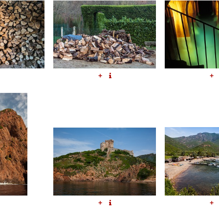
+
+
+
+