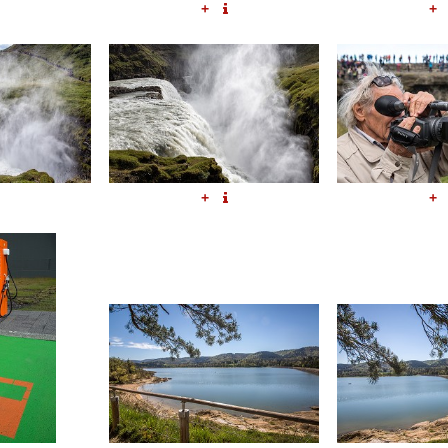
+
+
+
+