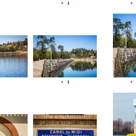
+
+
+
+