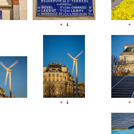
+
+
+
+