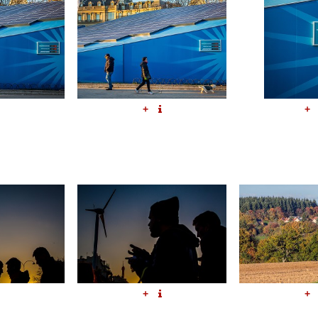
+
+
+
+