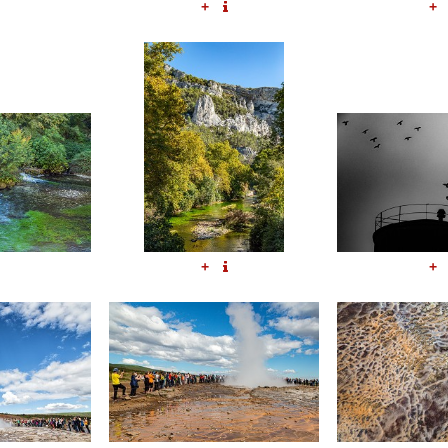
+
+
+
+