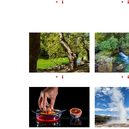
+
+
+
+