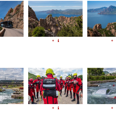
+
+
+
+