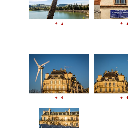
+
+
+
+