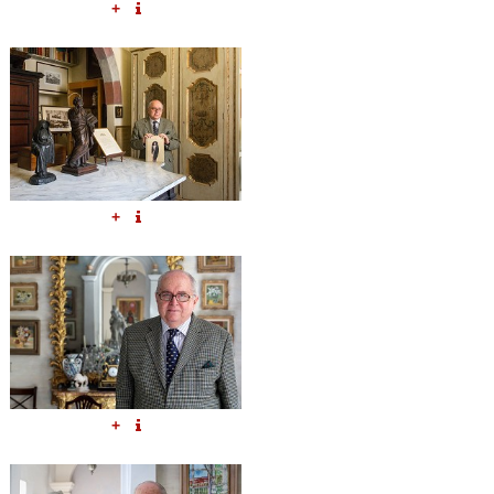
+
+
+