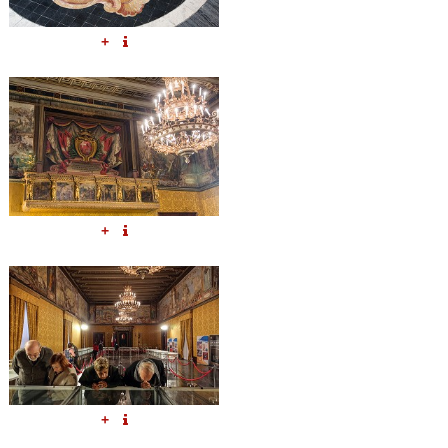
+
+
+