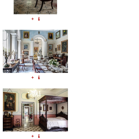
+
+
+