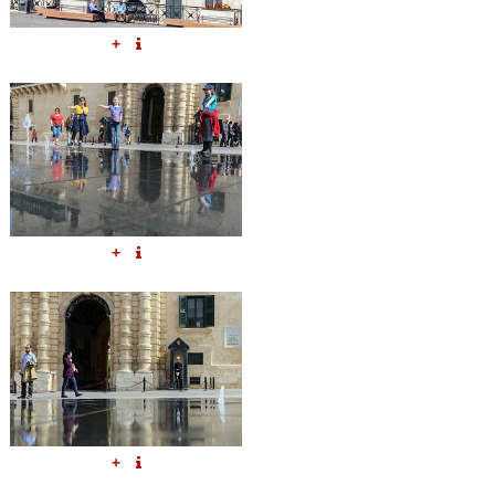
+
+
+