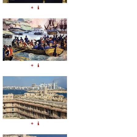
+
+
+