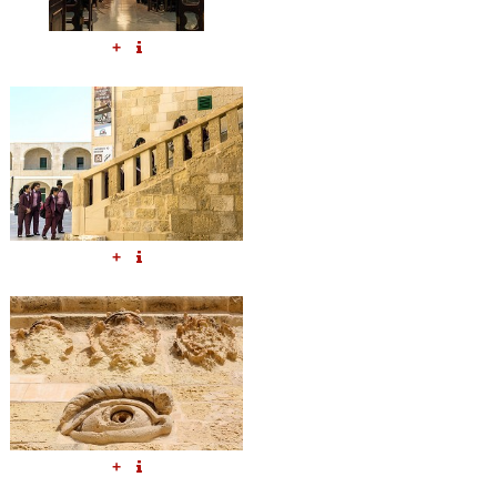
+
+
+