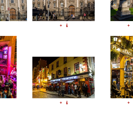
+
+
+
+