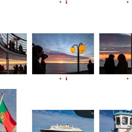
+
+
+
+