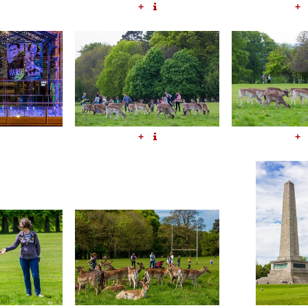
+
+
+
+