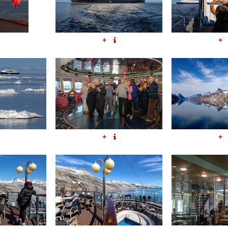
+
+
+
+