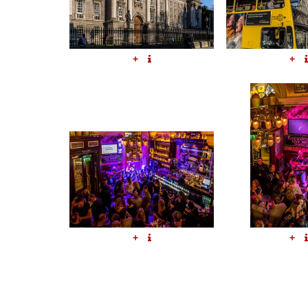
+
+
+
+