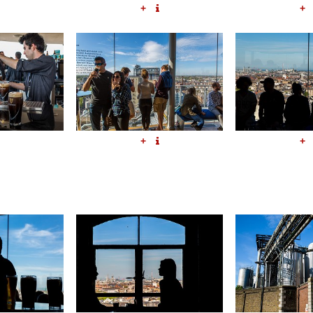
+
+
+
+