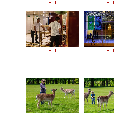
+
+
+
+