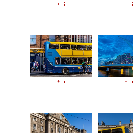
+
+
+
+