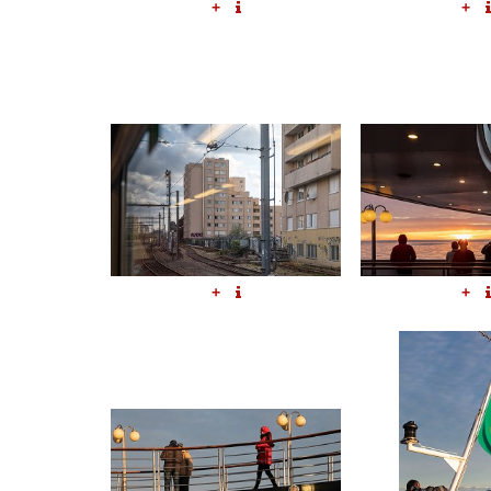
+
+
+
+