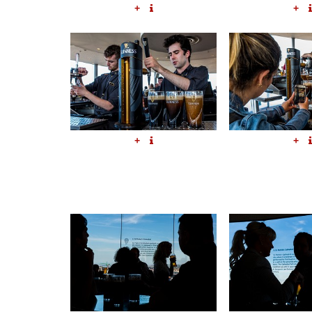
+
+
+
+