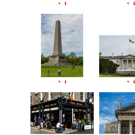
+
+
+
+