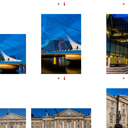
+
+
+
+