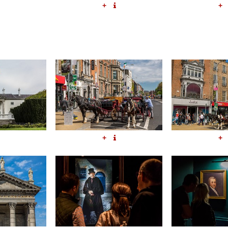
+
+
+
+