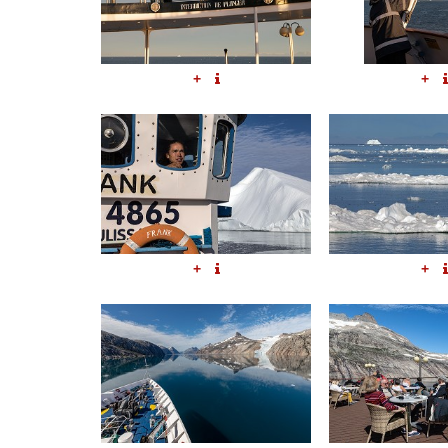
+
+
+
+