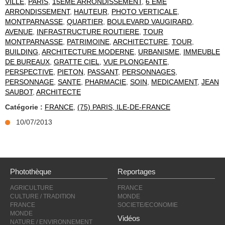
VILLE
,
PARIS
,
15EME ARRONDISSEMENT
,
6 EME
ARRONDISSEMENT
,
HAUTEUR
,
PHOTO VERTICALE
,
MONTPARNASSE
,
QUARTIER
,
BOULEVARD VAUGIRARD
,
AVENUE
,
INFRASTRUCTURE ROUTIERE
,
TOUR
MONTPARNASSE
,
PATRIMOINE
,
ARCHITECTURE
,
TOUR
,
BUILDING
,
ARCHITECTURE MODERNE
,
URBANISME
,
IMMEUBLE
DE BUREAUX
,
GRATTE CIEL
,
VUE PLONGEANTE
,
PERSPECTIVE
,
PIETON
,
PASSANT
,
PERSONNAGES
,
PERSONNAGE
,
SANTE
,
PHARMACIE
,
SOIN
,
MEDICAMENT
,
JEAN
SAUBOT
,
ARCHITECTE
Catégorie :
FRANCE
,
(75) PARIS, ILE-DE-FRANCE
10/07/2013
Photothèque
Reportages
AGRICULTURE
FRANCE
CULTURE / TRADITION
MONDE
FRANCE
SOCIETE/ECONOMIE
MONDE
Vidéos
NATURE / ENVIRONNEMENT