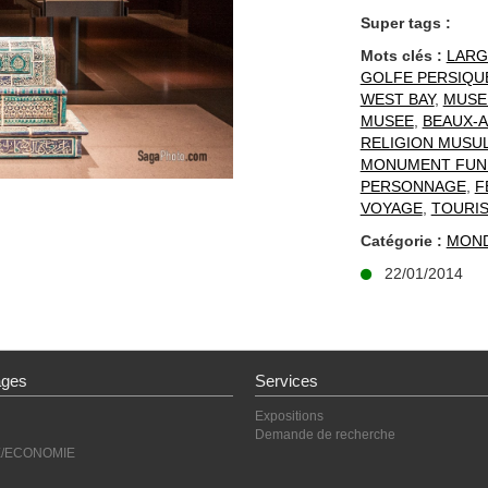
Super tags :
Mots clés :
LARG
GOLFE PERSIQU
WEST BAY
,
MUSE
MUSEE
,
BEAUX-
RELIGION MUSU
MONUMENT FUN
PERSONNAGE
,
F
VOYAGE
,
TOURI
Catégorie :
MON
22/01/2014
ages
Services
Expositions
Demande de recherche
E/ECONOMIE