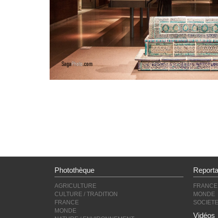
Photothèque
Report
AGRICULTURE
FRANCE
CULTURE / TRADITION
MONDE
FRANCE
SOCIET
MONDE
Vidéos