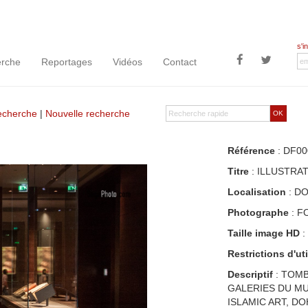
s'i
rche
Reportages
Vidéos
Contact
recherche
|
Nouvelle recherche
OK
Référence
: DF00
Titre
: ILLUSTRA
Localisation
: D
Photographe
: F
Taille image HD
:
Restrictions d'uti
Descriptif
: TOMB
GALERIES DU MU
ISLAMIC ART, D