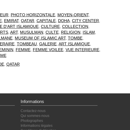
EUR
,
PHOTO HORIZONTALE
,
MOYEN-ORIENT
,
E
,
EMIRAT
,
QATAR
,
CAPITALE
,
DOHA
,
CITY CENTER
,
E D'ART ISLAMIQUE
,
CULTURE
,
COLLECTION
,
ARTS
,
ART
,
MUSULMAN
,
CULTE
,
RELIGION
,
ISLAM
,
LMANE
,
MUSEUM OF ISLAMIC ART
,
TOMBE
,
ERAIRE
,
TOMBEAU
,
GALERIE
,
ART ISLAMIQUE
,
EMININ
,
FEMME
,
FEMME VOILEE
,
VUE INTERIEURE
,
SME
DE
,
QATAR
Informations
Contactez-nous
Qui sommes-nous
Photographes
Informations légales