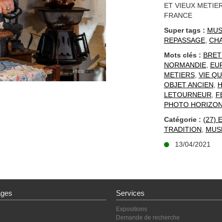
ET VIEUX METIE
FRANCE
Super tags :
MUS
REPASSAGE
,
CH
Mots clés :
BRET
NORMANDIE
,
EU
METIERS
,
VIE Q
OBJET ANCIEN
,
H
LETOURNEUR
,
F
PHOTO HORIZON
Catégorie :
(27)
TRADITION
,
MUSE
13/04/2021
ages
Services
Expositions
Demande de recherche