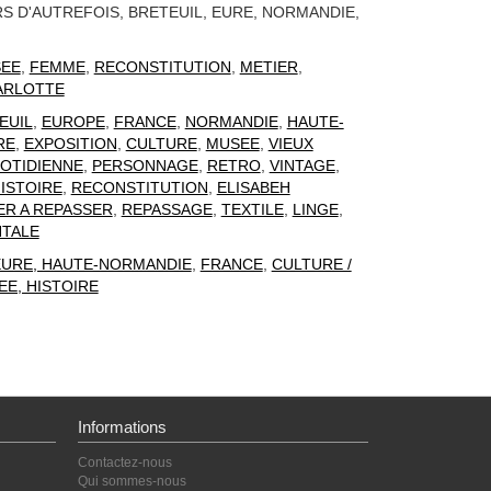
RS D'AUTREFOIS, BRETEUIL, EURE, NORMANDIE,
EE
,
FEMME
,
RECONSTITUTION
,
METIER
,
ARLOTTE
EUIL
,
EUROPE
,
FRANCE
,
NORMANDIE
,
HAUTE-
RE
,
EXPOSITION
,
CULTURE
,
MUSEE
,
VIEUX
UOTIDIENNE
,
PERSONNAGE
,
RETRO
,
VINTAGE
,
ISTOIRE
,
RECONSTITUTION
,
ELISABEH
ER A REPASSER
,
REPASSAGE
,
TEXTILE
,
LINGE
,
TALE
 EURE, HAUTE-NORMANDIE
,
FRANCE
,
CULTURE /
E, HISTOIRE
Informations
Contactez-nous
Qui sommes-nous