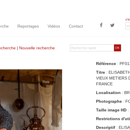
s'i
rche
Reportages
Vidéos
Contact
recherche
|
Nouvelle recherche
OK
Référence
: PF01
Titre
: ELISABET
VIEUX METIERS 
FRANCE
Localisation
: BR
Photographe
: F
Taille image HD
:
Restrictions d'uti
Descriptif
: ELIS